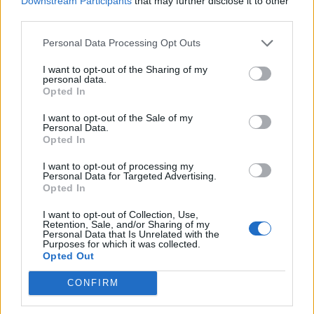
Downstream Participants
that may further disclose it to other
third parties.
Zurück
Personal Data Processing Opt Outs
Geben Sie Ihre Quiz-Nummer:
I want to opt-out of the Sharing of my
personal data.
Opted In
Suchen!
I want to opt-out of the Sale of my
Personal Data.
Opted In
Nächste Rätsel:
I want to opt-out of processing my
Personal Data for Targeted Advertising.
Opted In
Klicken Sie auf das Bild, um die Antwort zu sehen.
I want to opt-out of Collection, Use,
Retention, Sale, and/or Sharing of my
Personal Data that Is Unrelated with the
Purposes for which it was collected.
Opted Out
CONFIRM