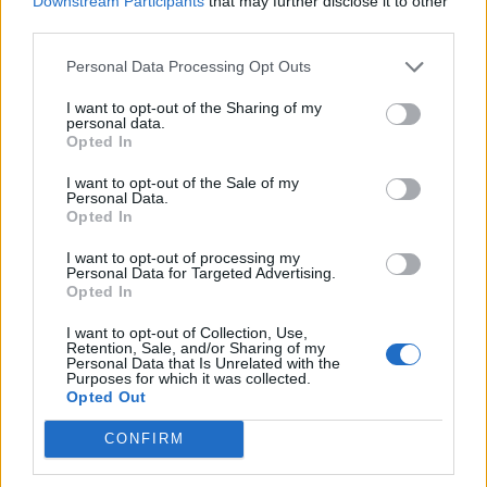
Downstream Participants
that may further disclose it to other
third parties.
Zurück
Personal Data Processing Opt Outs
Geben Sie Ihre Quiz-Nummer:
I want to opt-out of the Sharing of my
personal data.
Opted In
Suchen!
I want to opt-out of the Sale of my
Personal Data.
Opted In
Nächste Rätsel:
I want to opt-out of processing my
Personal Data for Targeted Advertising.
Opted In
Klicken Sie auf das Bild, um die Antwort zu sehen.
I want to opt-out of Collection, Use,
Retention, Sale, and/or Sharing of my
Personal Data that Is Unrelated with the
Purposes for which it was collected.
Opted Out
CONFIRM