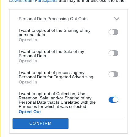
Downstream Participants
that may further disclose it to other
third parties.
Zurück
Personal Data Processing Opt Outs
Geben Sie Ihre Quiz-Nummer:
I want to opt-out of the Sharing of my
personal data.
Opted In
Suchen!
I want to opt-out of the Sale of my
Personal Data.
Opted In
Nächste Rätsel:
I want to opt-out of processing my
Personal Data for Targeted Advertising.
Opted In
Klicken Sie auf das Bild, um die Antwort zu sehen.
I want to opt-out of Collection, Use,
Retention, Sale, and/or Sharing of my
Personal Data that Is Unrelated with the
Purposes for which it was collected.
Opted Out
CONFIRM