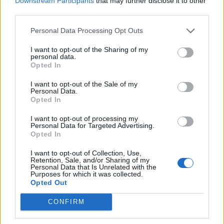
Downstream Participants
that may further disclose it to other
third parties.
Zurück
Personal Data Processing Opt Outs
Geben Sie Ihre Quiz-Nummer:
I want to opt-out of the Sharing of my
personal data.
Opted In
Suchen!
I want to opt-out of the Sale of my
Personal Data.
Opted In
Nächste Rätsel:
I want to opt-out of processing my
Personal Data for Targeted Advertising.
Opted In
Klicken Sie auf das Bild, um die Antwort zu sehen.
I want to opt-out of Collection, Use,
Retention, Sale, and/or Sharing of my
Personal Data that Is Unrelated with the
Purposes for which it was collected.
Opted Out
CONFIRM