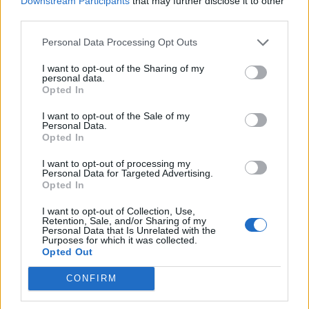
Downstream Participants
that may further disclose it to other
third parties.
Zurück
Personal Data Processing Opt Outs
Geben Sie Ihre Quiz-Nummer:
I want to opt-out of the Sharing of my
personal data.
Opted In
Suchen!
I want to opt-out of the Sale of my
Personal Data.
Opted In
Nächste Rätsel:
I want to opt-out of processing my
Personal Data for Targeted Advertising.
Opted In
Klicken Sie auf das Bild, um die Antwort zu sehen.
I want to opt-out of Collection, Use,
Retention, Sale, and/or Sharing of my
Personal Data that Is Unrelated with the
Purposes for which it was collected.
Opted Out
CONFIRM