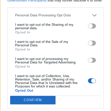
Downstream Participants
that may further disclose it to other
third parties.
Zurück
Personal Data Processing Opt Outs
Geben Sie Ihre Quiz-Nummer:
I want to opt-out of the Sharing of my
personal data.
Opted In
Suchen!
I want to opt-out of the Sale of my
Personal Data.
Opted In
Nächste Rätsel:
I want to opt-out of processing my
Personal Data for Targeted Advertising.
Opted In
Klicken Sie auf das Bild, um die Antwort zu sehen.
I want to opt-out of Collection, Use,
Retention, Sale, and/or Sharing of my
Personal Data that Is Unrelated with the
Purposes for which it was collected.
Opted Out
CONFIRM