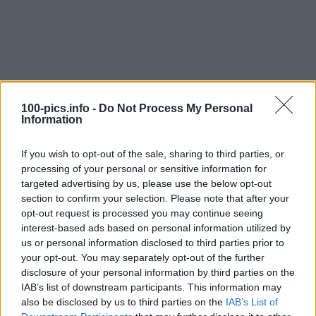
100-pics.info -
Do Not Process My Personal
Information
If you wish to opt-out of the sale, sharing to third parties, or
processing of your personal or sensitive information for
targeted advertising by us, please use the below opt-out
section to confirm your selection. Please note that after your
opt-out request is processed you may continue seeing
interest-based ads based on personal information utilized by
us or personal information disclosed to third parties prior to
Level: 3
your opt-out. You may separately opt-out of the further
disclosure of your personal information by third parties on the
Lösung:
SHE'S ALL THAT
IAB’s list of downstream participants. This information may
also be disclosed by us to third parties on the
IAB’s List of
(
30
stimmen, durchschnitt:
3,00
von 5
)