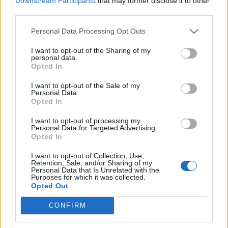
Downstream Participants
that may further disclose it to other
third parties.
Zurück
Personal Data Processing Opt Outs
Geben Sie Ihre Quiz-Nummer:
I want to opt-out of the Sharing of my
personal data.
Opted In
Suchen!
I want to opt-out of the Sale of my
Personal Data.
Opted In
Nächste Rätsel:
I want to opt-out of processing my
Personal Data for Targeted Advertising.
Opted In
Klicken Sie auf das Bild, um die Antwort zu sehen.
I want to opt-out of Collection, Use,
Retention, Sale, and/or Sharing of my
Personal Data that Is Unrelated with the
Purposes for which it was collected.
Opted Out
CONFIRM