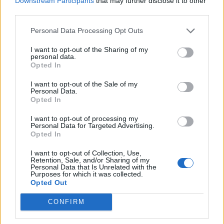
Downstream Participants
that may further disclose it to other
third parties.
Zurück
Personal Data Processing Opt Outs
Geben Sie Ihre Quiz-Nummer:
I want to opt-out of the Sharing of my
personal data.
Opted In
Suchen!
I want to opt-out of the Sale of my
Personal Data.
Opted In
Nächste Rätsel:
I want to opt-out of processing my
Personal Data for Targeted Advertising.
Opted In
Klicken Sie auf das Bild, um die Antwort zu sehen.
I want to opt-out of Collection, Use,
Retention, Sale, and/or Sharing of my
Personal Data that Is Unrelated with the
Purposes for which it was collected.
Opted Out
CONFIRM